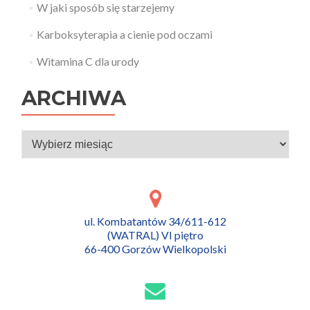
w
W jaki sposób się starzejemy
y
m
Karboksyterapia a cienie pod oczami
o
k
n
Witamina C dla urody
i
e
)
ARCHIWA
Archiwa
ul. Kombatantów 34/611-612
(WATRAL) VI piętro
66-400 Gorzów Wielkopolski