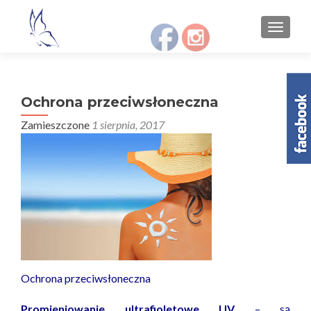
S
MENU
k
i
p
t
Ochrona przeciwsłoneczna
o
c
Zamieszczone
1 sierpnia, 2017
o
n
t
e
n
t
Ochrona przeciwsłoneczna
Promieniowanie ultrafioletowe UV
– są