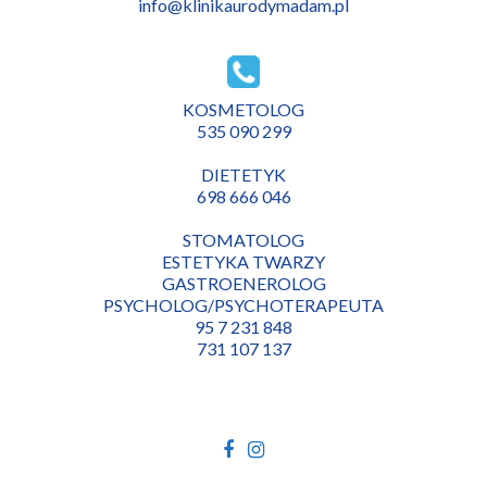
info@klinikaurodymadam.pl
KOSMETOLOG
535 090 299
DIETETYK
698 666 046
STOMATOLOG
ESTETYKA TWARZY
GASTROENEROLOG
PSYCHOLOG/PSYCHOTERAPEUTA
95 7 231 848
731 107 137
Facebook
Instagram
link
link