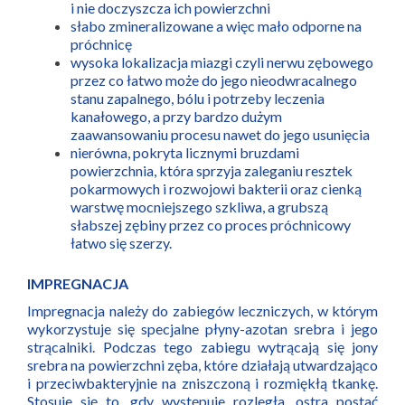
i nie doczyszcza ich powierzchni
słabo zmineralizowane a więc mało odporne na
próchnicę
wysoka lokalizacja miazgi czyli nerwu zębowego
przez co łatwo może do jego nieodwracalnego
stanu zapalnego, bólu i potrzeby leczenia
kanałowego, a przy bardzo dużym
zaawansowaniu procesu nawet do jego usunięcia
nierówna, pokryta licznymi bruzdami
powierzchnia, która sprzyja zaleganiu resztek
pokarmowych i rozwojowi bakterii oraz cienką
warstwę mocniejszego szkliwa, a grubszą
słabszej zębiny przez co proces próchnicowy
łatwo się szerzy.
IMPREGNACJA
Impregnacja należy do zabiegów leczniczych, w którym
wykorzystuje się specjalne płyny-azotan srebra i jego
strącalniki. Podczas tego zabiegu wytrącają się jony
srebra na powierzchni zęba, które działają utwardzająco
i przeciwbakteryjnie na zniszczoną i rozmiękłą tkankę.
Stosuje się to, gdy występuje rozległa, ostra postać