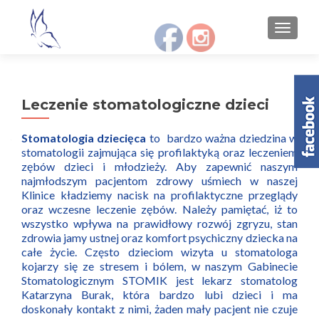
S
MENU
k
i
p
t
Leczenie stomatologiczne dzieci
o
c
Stomatologia dziecięca
to bardzo ważna dziedzina w
o
stomatologii zajmująca się profilaktyką oraz leczeniem
n
zębów dzieci i młodzieży. Aby zapewnić naszym
t
najmłodszym pacjentom zdrowy uśmiech w naszej
e
Klinice kładziemy nacisk na profilaktyczne przeglądy
n
oraz wczesne leczenie zębów. Należy pamiętać, iż to
wszystko wpływa na prawidłowy rozwój zgryzu, stan
t
zdrowia jamy ustnej oraz komfort psychiczny dziecka na
całe życie. Często dzieciom wizyta u stomatologa
kojarzy się ze stresem i bólem, w naszym Gabinecie
Stomatologicznym STOMIK jest lekarz stomatolog
Katarzyna Burak, która bardzo lubi dzieci i ma
doskonały kontakt z nimi, żaden mały pacjent nie czuje